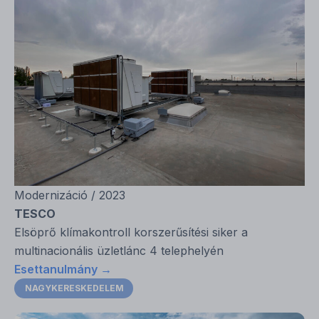
Modernizáció / 2023
TESCO
Elsöprő klímakontroll korszerűsítési siker a
multinacionális üzletlánc 4 telephelyén
Esettanulmány →
NAGYKERESKEDELEM