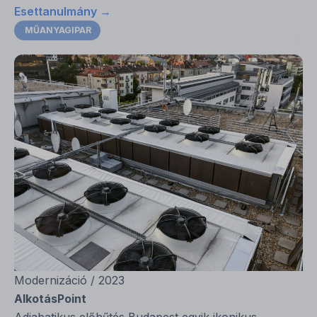
Esettanulmány →
MŰANYAGIPAR
Modernizáció / 2023
AlkotásPoint