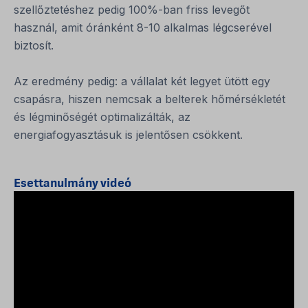
szellőztetéshez pedig 100%-ban friss levegőt
használ, amit óránként 8-10 alkalmas légcserével
biztosít.
Az eredmény pedig: a vállalat két legyet ütött egy
csapásra, hiszen nemcsak a belterek hőmérsékletét
és légminőségét optimalizálták, az
energiafogyasztásuk is jelentősen csökkent.
Esettanulmány videó