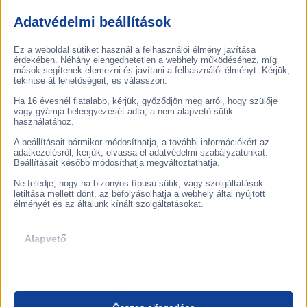
Hatékonyabb folyamatok és élhetőbb munkahely
Adatvédelmi beállítások
egyedileg fejlesztett klímakontroll rendszerrel
Esettanulmány →
Ez a weboldal sütiket használ a felhasználói élmény javítása
érdekében. Néhány elengedhetetlen a webhely működéséhez, míg
NAGYKERESKEDELEM
,
TEXTILIPAR
mások segítenek elemezni és javítani a felhasználói élményt. Kérjük,
tekintse át lehetőségeit, és válasszon.
Ha 16 évesnél fiatalabb, kérjük, győződjön meg arról, hogy szülője
vagy gyámja beleegyezését adta, a nem alapvető sütik
használatához.
A beállításait bármikor módosíthatja, a további információkért az
adatkezelésről, kérjük, olvassa el adatvédelmi szabályzatunkat.
Beállításait később módosíthatja megváltoztathatja.
Ne feledje, hogy ha bizonyos típusú sütik, vagy szolgáltatások
letiltása mellett dönt, az befolyásolhatja a webhely által nyújtott
élményét és az általunk kínált szolgáltatásokat.
Alapvető
Az alapvető sütik és szolgáltatások biztosítják az oldal megfelelő
működéséhez. Ezek a sütik és szolgáltatások a GDPR szerint nem
igénylik a felhasználó hozzájárulását.