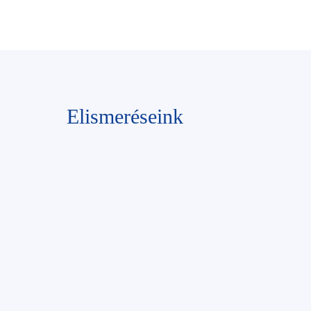
Elismeréseink
Az IPAR NAPJAI
Nagydíj a hazai
ipari szektor