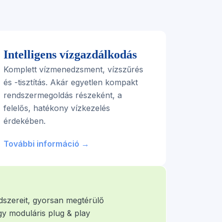
Intelligens vízgazdálkodás
Komplett vízmenedzsment, vízszűrés
és -tisztítás. Akár egyetlen kompakt
rendszermegoldás részeként, a
felelős, hatékony vízkezelés
érdekében.
További információ →
dszereit, gyorsan megtérülő
gy moduláris plug & play