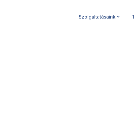
Szolgáltatásaink
Fenntartható csar