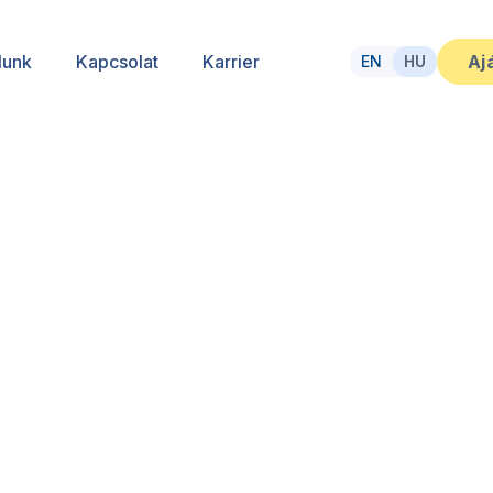
lunk
Kapcsolat
Karrier
Aj
EN
HU