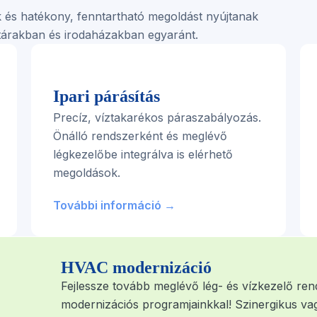
ek és hatékony, fenntartható megoldást nyújtanak
ktárakban és irodaházakban egyaránt.
Ipari párásítás
Precíz, víztakarékos páraszabályozás.
Önálló rendszerként és meglévő
légkezelőbe integrálva is elérhető
megoldások.
További információ →
HVAC modernizáció
Fejlessze tovább meglévő lég- és vízkezelő ren
modernizációs programjainkkal! Szinergikus va