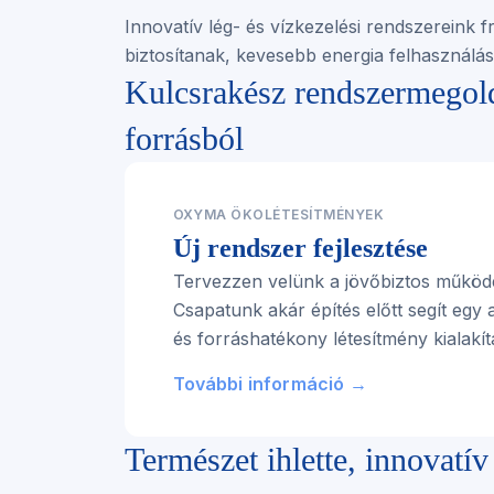
Innovatív lég- és vízkezelési rendszereink fri
biztosítanak, kevesebb energia felhasználás
Kulcsrakész rendszermegold
for rásból
OXYMA ÖKOLÉTESÍTMÉNYEK
Új rendszer fejlesztése
Tervezzen velünk a jövőbiztos működ
Csapatunk akár építés előtt segít egy
és forráshatékony létesítmény kialakí
További információ →
Természet ihlette, innovatív