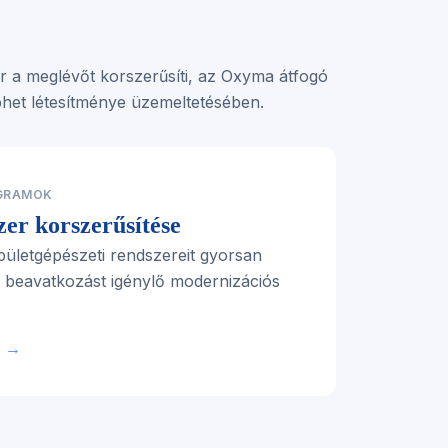
ár a meglévőt korszerűsíti, az Oxyma átfogó
léphet létesítménye üzemeltetésében.
OGRAMOK
er korszerűsítése
pületgépészeti rendszereit gyorsan
s beavatkozást igénylő modernizációs
ó →