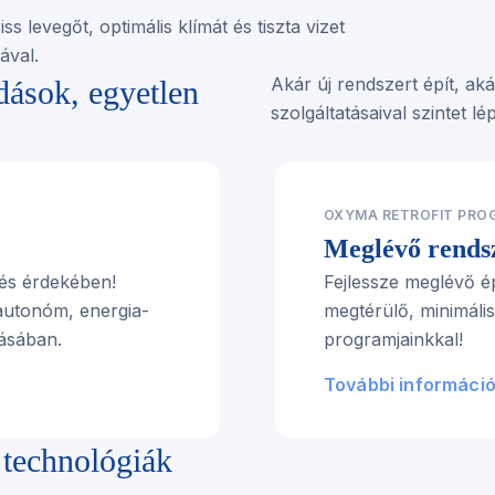
ss levegőt, optimális klímát és tiszta vizet
ával.
Akár új rendszert épít, ak
ások, egyetlen
szolgáltatásaival szintet 
OXYMA RETROFIT PR
Meglévő rendsz
és érdekében!
Fejlessze meglévő é
 autonóm, energia-
megtérülő, minimáli
tásában.
programjainkkal!
További informáci
 technológiák