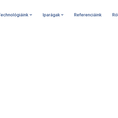
Technológiáink
Iparágak
Referenciáink
Ró
nok