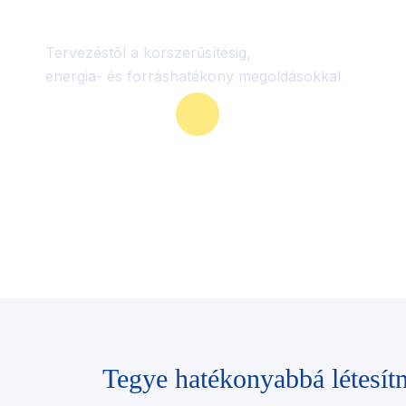
kondicionálás
Tervezéstől a korszerűsítésig,
energia- és forráshatékony megoldásokkal
Szolgáltatásaink
Tegye hatékonyabbá létesít