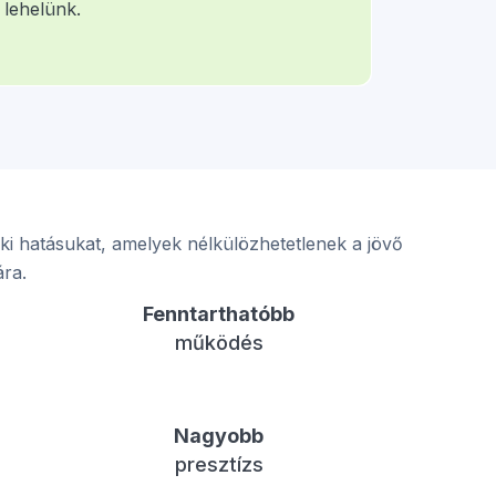
 lehelünk.
k ki hatásukat, amelyek nélkülözhetetlenek a jövő
ára.
Fenntarthatóbb
működés
Nagyobb
presztízs